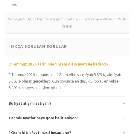
ışıltı.
Veri kaynağı: Uygun Kuyumculuk geçmiş fiyat arşivi · Sayfa son güncelleme: 2026-08-
08 18:45
SIKÇA SORULAN SORULAR
2 Temmuz 2026 tarihinde 1 Gram Altın fiyatı ne kadardı?
2 Temmuz 2026 kapanışında 1 Gram Altın satış fiyatı 5.819 ₺, alış fiyatı
5.560 ₺ olarak gerçekleşti. Gün boyunca en düşük 5.755 ₺, en yüksek
5.890 ₺ seviyesinde işlem gördü.
Bu fiyat alış mı satış mı?
Geçmiş fiyatlar neye göre belirleniyor?
1 Gram Altın fiyatı nasıl hesaplanır?