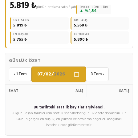
5.819 ₺
günün ortalama satış fiyatı
ÖNCEKI GÜNE GÖRE
▲ %1,54
ORT. SATIŞ
ORT. ALIŞ
5.819 ₺
5.560 ₺
EN DÜŞÜK
EN YÜKSEK
5.755 ₺
5.890 ₺
GÜNLÜK ÖZET
‹ 1 Tem
3 Tem ›
SAAT
ALIŞ
SATIŞ
Bu tarihteki saatlik kayıtlar arşivlendi.
30 günü aşan tarihler için saatlik snapshot'lar günlük özete dönüştürülür.
Günün gerçek en düşük, en yüksek ve ortalama değerleri aşağıdaki
istatistiklerde görünmektedir.