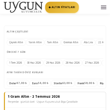
◆ ALTIN FİYATLARI
ALTIN ÇEŞITLERI
Çeyrek Altın
Yarım Altın
Tam Altın
Gremse Altın
Ata Lira
22 Ayar Bi
ÖNCEKI 7 GÜN
1 Tem 2026
30 Haz 2026
29 Haz 2026
28 Haz 2026
27 Haz 2026
26 H
AYNI TARIH DÖVIZ KURLARI
47,00 ₺
54,00 ₺
63,00 ₺
58,00 ₺
13
Dolar
Euro
Sterlin
Frank
Riyal
1 Gram Altın · 2 Temmuz 2026
Perşembe · günlük özet · Uygun Kuyumculuk Biga Çanakkale