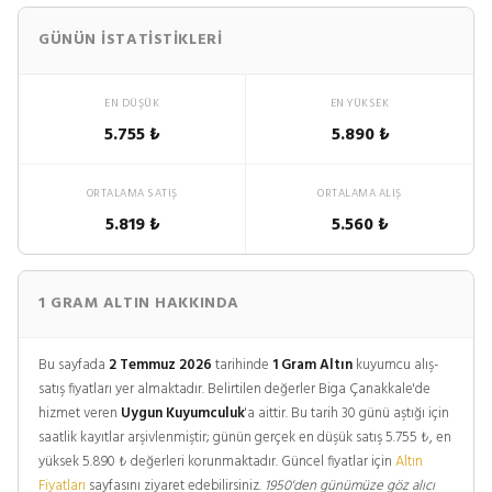
GÜNÜN İSTATISTIKLERI
EN DÜŞÜK
EN YÜKSEK
5.755 ₺
5.890 ₺
ORTALAMA SATIŞ
ORTALAMA ALIŞ
5.819 ₺
5.560 ₺
1 GRAM ALTIN HAKKINDA
Bu sayfada
2 Temmuz 2026
tarihinde
1 Gram Altın
kuyumcu alış-
satış fiyatları yer almaktadır. Belirtilen değerler Biga Çanakkale'de
hizmet veren
Uygun Kuyumculuk
'a aittir. Bu tarih 30 günü aştığı için
saatlik kayıtlar arşivlenmiştir; günün gerçek en düşük satış 5.755 ₺, en
yüksek 5.890 ₺ değerleri korunmaktadır. Güncel fiyatlar için
Altın
Fiyatları
sayfasını ziyaret edebilirsiniz.
1950'den günümüze göz alıcı