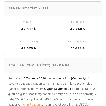
GÜNÜN İSTATISTIKLERI
EN DÜŞÜK
EN YÜKSEK
42.630 ₺
42.740 ₺
ORTALAMA SATIŞ
ORTALAMA ALIŞ
42.670 ₺
41.625 ₺
ATA LIRA (CUMHURIYET) HAKKINDA
Bu sayfada
4 Temmuz 2026
tarihinde
Ata Lira (Cumhuriyet)
kuyumcu alış-satış fiyatları yer almaktadır. Belirtilen değerler Biga
Çanakkale'de hizmet veren
Uygun Kuyumculuk
'a aittir. Bu tarih 30
günü aştığı için saatlik kayıtlar arşivlenmiştir; günün gerçek en düşük
satış 42.630 ₺, en yüksek 42.740 ₺ değerleri korunmaktadır. Güncel
fiyatlar için
Altın Fiyatları
sayfasını ziyaret edebilirsiniz.
1950'den