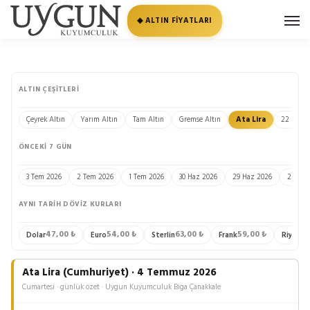
◆ ALTIN FİYATLARI
ALTIN ÇEŞITLERI
Çeyrek Altın
Yarım Altın
Tam Altın
Gremse Altın
Ata Lira
22 Ayar B
ÖNCEKI 7 GÜN
3 Tem 2026
2 Tem 2026
1 Tem 2026
30 Haz 2026
29 Haz 2026
28 Haz
AYNI TARIH DÖVIZ KURLARI
47,00 ₺
54,00 ₺
63,00 ₺
59,00 ₺
13
Dolar
Euro
Sterlin
Frank
Riyal
Ata Lira (Cumhuriyet) · 4 Temmuz 2026
Cumartesi · günlük özet · Uygun Kuyumculuk Biga Çanakkale