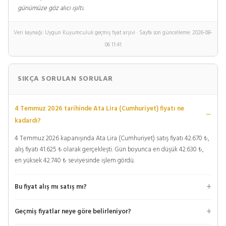
günümüze göz alıcı ışıltı.
Veri kaynağı: Uygun Kuyumculuk geçmiş fiyat arşivi · Sayfa son güncelleme: 2026-08-
06 11:41
SIKÇA SORULAN SORULAR
4 Temmuz 2026 tarihinde Ata Lira (Cumhuriyet) fiyatı ne
kadardı?
4 Temmuz 2026 kapanışında Ata Lira (Cumhuriyet) satış fiyatı 42.670 ₺,
alış fiyatı 41.625 ₺ olarak gerçekleşti. Gün boyunca en düşük 42.630 ₺,
en yüksek 42.740 ₺ seviyesinde işlem gördü.
Bu fiyat alış mı satış mı?
Geçmiş fiyatlar neye göre belirleniyor?