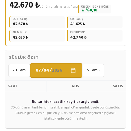
42.670 ₺
günün ortalama satış fiyatı
ÖNCEKI GÜNE GÖRE
▲ %0,18
ORT. SATIŞ
ORT. ALIŞ
42.670 ₺
41.625 ₺
EN DÜŞÜK
EN YÜKSEK
42.630 ₺
42.740 ₺
GÜNLÜK ÖZET
‹ 3 Tem
5 Tem ›
SAAT
ALIŞ
SATIŞ
Bu tarihteki saatlik kayıtlar arşivlendi.
30 günü aşan tarihler için saatlik snapshot'lar günlük özete dönüştürülür.
Günün gerçek en düşük, en yüksek ve ortalama değerleri aşağıdaki
istatistiklerde görünmektedir.