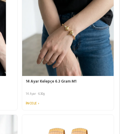
14 Ayar Kelepçe 6.3 Gram M1
14 Ayar · 6.30g
İNCELE ›