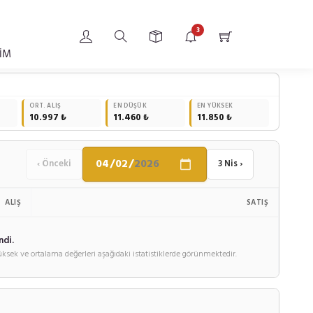
3
ŞİM
ORT. ALIŞ
EN DÜŞÜK
EN YÜKSEK
10.997 ₺
11.460 ₺
11.850 ₺
‹ Önceki
3 Nis ›
ALIŞ
SATIŞ
ndi.
ksek ve ortalama değerleri aşağıdaki istatistiklerde görünmektedir.