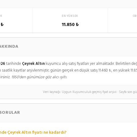
ÜK
EN YÜKSEK
OR
 ₺
11.850 ₺
AKKINDA
026
tarihinde
Çeyrek Altın
kuyumcu alış-satış fiyatları yer almaktadır. Belirtilen
in saatlik kayıtlar arşivlenmiştir; günün gerçek en düşük satış 11.460 ₺, en yüksek 11
irsiniz.
1950'den günümüze göz alıcı ışıltı.
Veri kaynağı: Uygun Kuyumculuk geçmiş fiyat arşivi · Sayfa son gü
 SORULAR
nde Çeyrek Altın fiyatı ne kadardı?