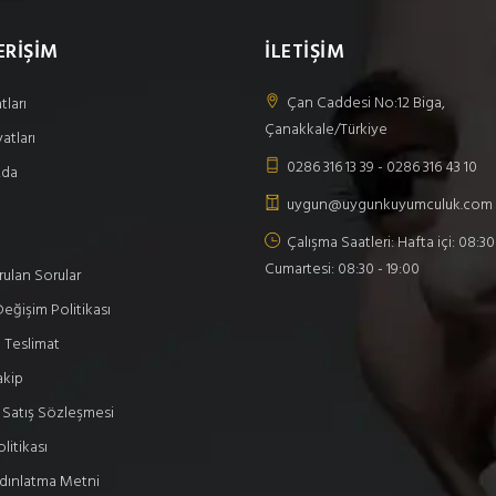
ERİŞİM
İLETİŞİM
Çan Caddesi No:12 Biga,
tları
Çanakkale/Türkiye
atları
0286 316 13 39 - 0286 316 43 10
zda
uygun@uygunkuyumculuk.com
Çalışma Saatleri: Hafta içi: 08:30 
Cumartesi: 08:30 - 19:00
rulan Sorular
eğişim Politikası
 Teslimat
akip
 Satış Sözleşmesi
olitikası
dınlatma Metni