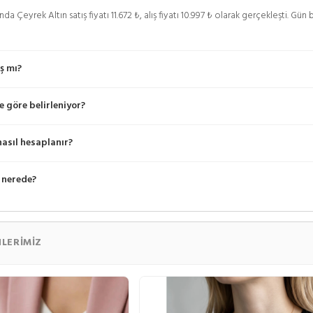
da Çeyrek Altın satış fiyatı 11.672 ₺, alış fiyatı 10.997 ₺ olarak gerçekleşti. G
ış mı?
e göre belirleniyor?
nasıl hesaplanır?
 nerede?
LERIMIZ