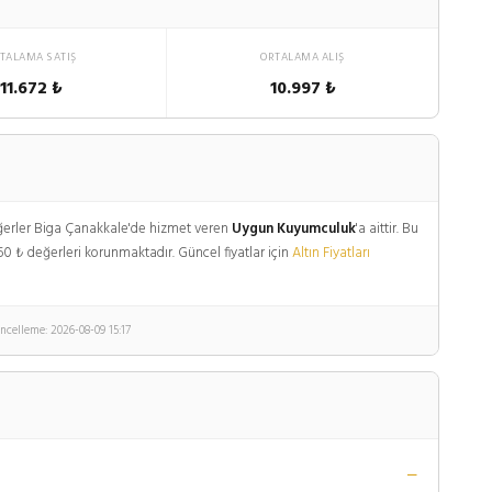
TALAMA SATIŞ
ORTALAMA ALIŞ
11.672 ₺
10.997 ₺
 değerler Biga Çanakkale'de hizmet veren
Uygun Kuyumculuk
'a aittir. Bu
.850 ₺ değerleri korunmaktadır. Güncel fiyatlar için
Altın Fiyatları
ncelleme: 2026-08-09 15:17