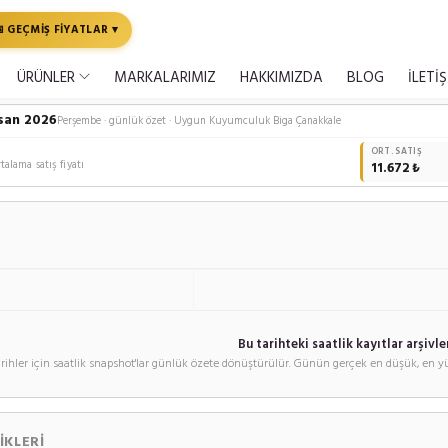
 GEÇMİŞ FİYATLAR ▾
ÜRÜNLER
MARKALARIMIZ
HAKKIMIZDA
BLOG
İLETİ
isan 2026
Perşembe · günlük özet · Uygun Kuyumculuk Biga Çanakkale
ORT. SATIŞ
alama satış fiyatı
11.672 ₺
Bu tarihteki saatlik kayıtlar arşivle
rihler için saatlik snapshot'lar günlük özete dönüştürülür. Günün gerçek en düşük, en yü
IKLERI