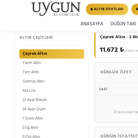
◆ ALTIN FİYATLARI

ANASAYFA
DÜĞÜN TAKI
Çeyrek Altın · 2 N
ALTIN ÇEŞITLERI
11.672 ₺
günün ort
Çeyrek Altın
Yarım Altın
GÜNLÜK ÖZET
Tam Altın
Gremse Altın
SAAT
Ata Lira
22 Ayar Bilezik
24 Ayar Gram
30 günü aşan ta
1 Gram Altın
0.5g Altın
GÜNÜN İSTATIST
0.25g Altın