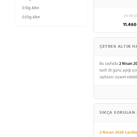
0.10g Altın
EN DÜŞ
0.05g Altın
11.460
ÇEYREK ALTIN H
Bu sayfada
2 Nisan 2
tarih 30 günü aştığı iç
sayfasını ziyaret edebil
SIKÇA SORULAN
2 Nisan 2026 tarihi