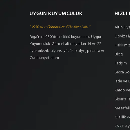
UYGUN KUYUMCULUK
HIZLI 
" 1950'den Günümüze Göz Alıcı Işıltı "
Altın Fiya
Döviz Fiy
Biga'nın 1950'den köklü kuyumcusu Uygun
Kuyumculuk. Güncel altın fiyatları, 14 ve 22
Hakkımı
ayar bilezik, alyans, yüzük, kolye, pırlanta ve
Blog
Cumhuriyet altını.
İletişim
Sıkça So
İade ve D
Kargo ve
Sipariş T
Mesafeli
Gizlilik P
KVKK Ay