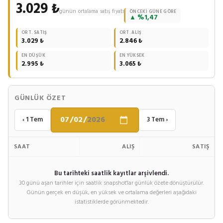
3.029 ₺
günün ortalama satış fiyatı
ÖNCEKI GÜNE GÖRE
▲ %1,47
ORT. SATIŞ
ORT. ALIŞ
3.029 ₺
2.846 ₺
EN DÜŞÜK
EN YÜKSEK
2.995 ₺
3.065 ₺
GÜNLÜK ÖZET
‹ 1 Tem
3 Tem ›
SAAT
ALIŞ
SATIŞ
Bu tarihteki saatlik kayıtlar arşivlendi.
30 günü aşan tarihler için saatlik snapshot'lar günlük özete dönüştürülür.
Günün gerçek en düşük, en yüksek ve ortalama değerleri aşağıdaki
istatistiklerde görünmektedir.