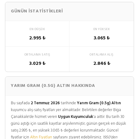
GÜNÜN İSTATISTIKLERI
EN DÜŞÜK
EN YÜKSEK
2.995 ₺
3.065 ₺
ORTALAMA SATIŞ
ORTALAMA ALIŞ
3.029 ₺
2.846 ₺
YARIM GRAM (0.5G) ALTIN HAKKINDA
Bu sayfada
2 Temmuz 2026
tarihinde
Yarım Gram (0.5g) Altın
kuyumcu alış-satış fiyatları yer almaktadır. Belirtilen değerler Biga
Çanakkale'de hizmet veren
Uygun Kuyumculuk
'a aittir. Bu tarih 30
günü aştığı için saatlik kayıtlar arşivlenmiştir; günün gerçek en düşük
satış 2.995 ₺, en yüksek 3.065 ₺ değerleri korunmaktadır. Güncel
fiyatlar için
Altın Fiyatları
sayfasını ziyaret edebilirsiniz.
1950'den