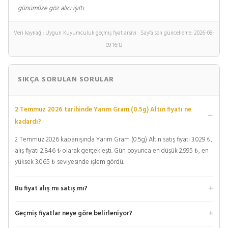
günümüze göz alıcı ışıltı.
Veri kaynağı: Uygun Kuyumculuk geçmiş fiyat arşivi · Sayfa son güncelleme: 2026-08-
09 16:13
SIKÇA SORULAN SORULAR
2 Temmuz 2026 tarihinde Yarım Gram (0.5g) Altın fiyatı ne
kadardı?
2 Temmuz 2026 kapanışında Yarım Gram (0.5g) Altın satış fiyatı 3.029 ₺,
alış fiyatı 2.846 ₺ olarak gerçekleşti. Gün boyunca en düşük 2.995 ₺, en
yüksek 3.065 ₺ seviyesinde işlem gördü.
Bu fiyat alış mı satış mı?
Geçmiş fiyatlar neye göre belirleniyor?