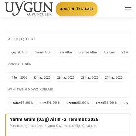
◆ ALTIN FİYATLARI
ALTIN ÇEŞITLERI
Çeyrek Altın
Yarım Altın
Tam Altın
Gremse Altın
Ata Lira
22 Ayar Bi
ÖNCEKI 7 GÜN
1 Tem 2026
30 Haz 2026
29 Haz 2026
28 Haz 2026
27 Haz 2026
26 H
AYNI TARIH DÖVIZ KURLARI
47,00 ₺
54,00 ₺
63,00 ₺
58,00 ₺
13
Dolar
Euro
Sterlin
Frank
Riyal
Yarım Gram (0.5g) Altın · 2 Temmuz 2026
Perşembe · günlük özet · Uygun Kuyumculuk Biga Çanakkale