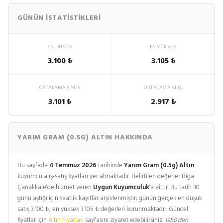
GÜNÜN İSTATISTIKLERI
EN DÜŞÜK
EN YÜKSEK
3.100 ₺
3.105 ₺
ORTALAMA SATIŞ
ORTALAMA ALIŞ
3.101 ₺
2.917 ₺
YARIM GRAM (0.5G) ALTIN HAKKINDA
Bu sayfada
4 Temmuz 2026
tarihinde
Yarım Gram (0.5g) Altın
kuyumcu alış-satış fiyatları yer almaktadır. Belirtilen değerler Biga
Çanakkale'de hizmet veren
Uygun Kuyumculuk
'a aittir. Bu tarih 30
günü aştığı için saatlik kayıtlar arşivlenmiştir; günün gerçek en düşük
satış 3.100 ₺, en yüksek 3.105 ₺ değerleri korunmaktadır. Güncel
fiyatlar için
Altın Fiyatları
sayfasını ziyaret edebilirsiniz.
1950'den