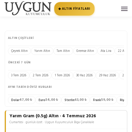
◆ ALTIN FİYATLARI
ALTIN ÇEŞITLERI
Çeyrek Altın
Yarım Altın
Tam Altın
Gremse Altın
Ata Lira
22 Ayar Bi
ÖNCEKI 7 GÜN
3 Tem 2026
2 Tem 2026
1 Tem 2026
30 Haz 2026
29 Haz 2026
28 Haz
AYNI TARIH DÖVIZ KURLARI
47,00 ₺
54,00 ₺
63,00 ₺
59,00 ₺
13
Dolar
Euro
Sterlin
Frank
Riyal
Yarım Gram (0.5g) Altın · 4 Temmuz 2026
Cumartesi · günlük özet · Uygun Kuyumculuk Biga Çanakkale