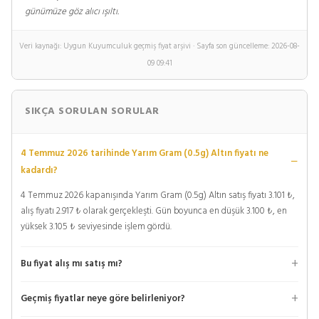
günümüze göz alıcı ışıltı.
Veri kaynağı: Uygun Kuyumculuk geçmiş fiyat arşivi · Sayfa son güncelleme: 2026-08-
09 09:41
SIKÇA SORULAN SORULAR
4 Temmuz 2026 tarihinde Yarım Gram (0.5g) Altın fiyatı ne
kadardı?
4 Temmuz 2026 kapanışında Yarım Gram (0.5g) Altın satış fiyatı 3.101 ₺,
alış fiyatı 2.917 ₺ olarak gerçekleşti. Gün boyunca en düşük 3.100 ₺, en
yüksek 3.105 ₺ seviyesinde işlem gördü.
Bu fiyat alış mı satış mı?
Geçmiş fiyatlar neye göre belirleniyor?