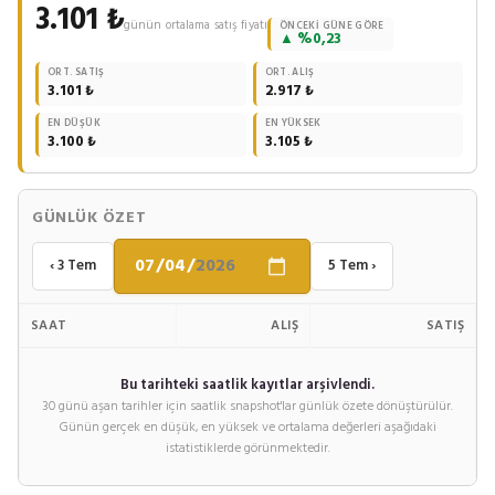
3.101 ₺
günün ortalama satış fiyatı
ÖNCEKI GÜNE GÖRE
▲ %0,23
ORT. SATIŞ
ORT. ALIŞ
3.101 ₺
2.917 ₺
EN DÜŞÜK
EN YÜKSEK
3.100 ₺
3.105 ₺
GÜNLÜK ÖZET
‹ 3 Tem
5 Tem ›
SAAT
ALIŞ
SATIŞ
Bu tarihteki saatlik kayıtlar arşivlendi.
30 günü aşan tarihler için saatlik snapshot'lar günlük özete dönüştürülür.
Günün gerçek en düşük, en yüksek ve ortalama değerleri aşağıdaki
istatistiklerde görünmektedir.