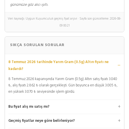
günümüze göz alıcı ışıltı.
Veri kaynağı: Uygun Kuyumculuk geçmiş fiyat arşivi · Sayfa son güncelleme: 2026-08-
09 00:21
SIKÇA SORULAN SORULAR
8 Temmuz 2026 tarihinde Yarım Gram (0.5g) Altın fiyatı ne
kadardı?
8 Temmuz 2026 kapanışında Yarım Gram (0.5g) Altın satış fiyatı 3.040
₺, alış fiyatı 2.862 ₺ olarak gerçekleşti. Gün boyunca en düşük 3.005 ₺,
en yüksek 3.070 ₺ seviyesinde işlem gördü.
Bu fiyat alış mı satış mı?
Geçmiş fiyatlar neye göre belirleniyor?