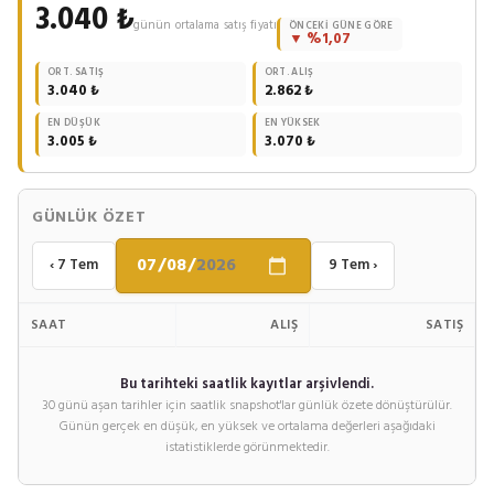
3.040 ₺
günün ortalama satış fiyatı
ÖNCEKI GÜNE GÖRE
▼ %1,07
ORT. SATIŞ
ORT. ALIŞ
3.040 ₺
2.862 ₺
EN DÜŞÜK
EN YÜKSEK
3.005 ₺
3.070 ₺
GÜNLÜK ÖZET
‹ 7 Tem
9 Tem ›
SAAT
ALIŞ
SATIŞ
Bu tarihteki saatlik kayıtlar arşivlendi.
30 günü aşan tarihler için saatlik snapshot'lar günlük özete dönüştürülür.
Günün gerçek en düşük, en yüksek ve ortalama değerleri aşağıdaki
istatistiklerde görünmektedir.