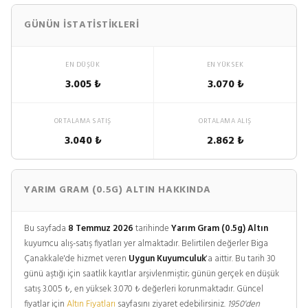
GÜNÜN İSTATISTIKLERI
EN DÜŞÜK
EN YÜKSEK
3.005 ₺
3.070 ₺
ORTALAMA SATIŞ
ORTALAMA ALIŞ
3.040 ₺
2.862 ₺
YARIM GRAM (0.5G) ALTIN HAKKINDA
Bu sayfada
8 Temmuz 2026
tarihinde
Yarım Gram (0.5g) Altın
kuyumcu alış-satış fiyatları yer almaktadır. Belirtilen değerler Biga
Çanakkale'de hizmet veren
Uygun Kuyumculuk
'a aittir. Bu tarih 30
günü aştığı için saatlik kayıtlar arşivlenmiştir; günün gerçek en düşük
satış 3.005 ₺, en yüksek 3.070 ₺ değerleri korunmaktadır. Güncel
fiyatlar için
Altın Fiyatları
sayfasını ziyaret edebilirsiniz.
1950'den