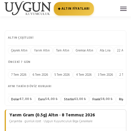
◆ ALTIN FİYATLARI
ALTIN ÇEŞITLERI
Çeyrek Altın
Yarım Altın
Tam Altın
Gremse Altın
Ata Lira
22 Ayar Bi
ÖNCEKI 7 GÜN
7 Tem 2026
6 Tem 2026
5 Tem 2026
4 Tem 2026
3 Tem 2026
2 Tem 2
AYNI TARIH DÖVIZ KURLARI
47,00 ₺
54,00 ₺
63,00 ₺
58,00 ₺
13
Dolar
Euro
Sterlin
Frank
Riyal
Yarım Gram (0.5g) Altın · 8 Temmuz 2026
Çarşamba · günlük özet · Uygun Kuyumculuk Biga Çanakkale