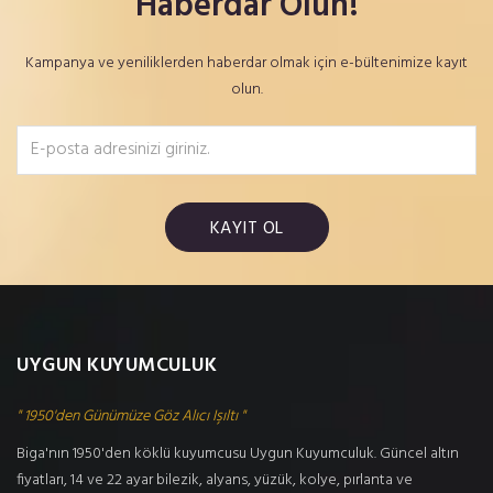
Haberdar Olun!
Kampanya ve yeniliklerden haberdar olmak için e-bültenimize kayıt
olun.
KAYIT OL
UYGUN KUYUMCULUK
" 1950'den Günümüze Göz Alıcı Işıltı "
Biga'nın 1950'den köklü kuyumcusu Uygun Kuyumculuk. Güncel altın
fiyatları, 14 ve 22 ayar bilezik, alyans, yüzük, kolye, pırlanta ve