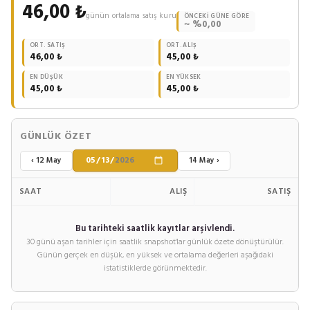
46,00 ₺
günün ortalama satış kuru
ÖNCEKI GÜNE GÖRE
~ %0,00
ORT. SATIŞ
ORT. ALIŞ
46,00 ₺
45,00 ₺
EN DÜŞÜK
EN YÜKSEK
45,00 ₺
45,00 ₺
GÜNLÜK ÖZET
‹ 12 May
14 May ›
SAAT
ALIŞ
SATIŞ
Bu tarihteki saatlik kayıtlar arşivlendi.
30 günü aşan tarihler için saatlik snapshot'lar günlük özete dönüştürülür.
Günün gerçek en düşük, en yüksek ve ortalama değerleri aşağıdaki
istatistiklerde görünmektedir.