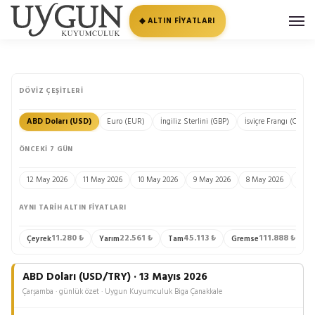
◆ ALTIN FİYATLARI
DÖVIZ ÇEŞITLERI
ABD Doları (USD)
Euro (EUR)
İngiliz Sterlini (GBP)
İsviçre Frangı (CHF)
ÖNCEKI 7 GÜN
12 May 2026
11 May 2026
10 May 2026
9 May 2026
8 May 2026
7 Ma
AYNI TARIH ALTIN FIYATLARI
11.280 ₺
22.561 ₺
45.113 ₺
111.888 ₺
Çeyrek
Yarım
Tam
Gremse
A
ABD Doları (USD/TRY) · 13 Mayıs 2026
Çarşamba · günlük özet · Uygun Kuyumculuk Biga Çanakkale