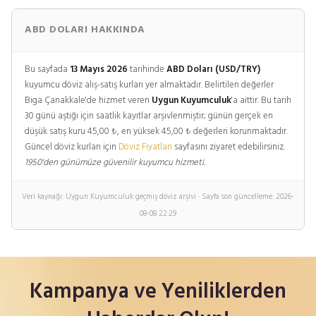
ABD DOLARI HAKKINDA
Bu sayfada
13 Mayıs 2026
tarihinde
ABD Doları (USD/TRY)
kuyumcu döviz alış-satış kurları yer almaktadır. Belirtilen değerler
Biga Çanakkale'de hizmet veren
Uygun Kuyumculuk
'a aittir. Bu tarih
30 günü aştığı için saatlik kayıtlar arşivlenmiştir; günün gerçek en
düşük satış kuru 45,00 ₺, en yüksek 45,00 ₺ değerleri korunmaktadır.
Güncel döviz kurları için
Döviz Fiyatları
sayfasını ziyaret edebilirsiniz.
1950'den günümüze güvenilir kuyumcu hizmeti.
Veri kaynağı: Uygun Kuyumculuk geçmiş döviz arşivi · Sayfa son güncelleme: 2026-
08-08 22:29
Kampanya ve Yeniliklerden