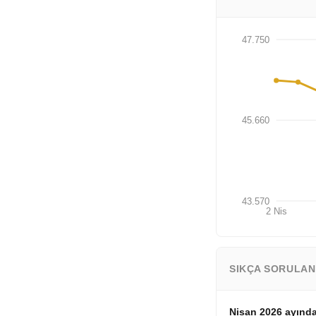
47.750
45.660
43.570
2 Nis
SIKÇA SORULA
Nisan 2026 ayında 