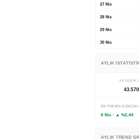
27 Nis
28 Nis
29 Nis
30 Nis
AYLIK İSTATIST
EN DÜŞÜK 
43.570
EN YÜKSEK GÜNLÜK 
8 Nis · ▲ %2,44
AYLIK TREND GR