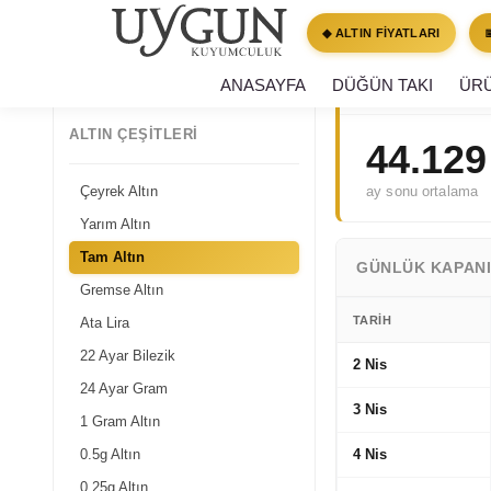
◆ ALTIN FİYATLARI
Tam Altın · Ni
ANASAYFA
DÜĞÜN TAKI
ÜR
29 günlük veri · 2 Ni
ALTIN ÇEŞITLERI
44.129
ay sonu ortalama
Çeyrek Altın
Yarım Altın
Tam Altın
GÜNLÜK KAPANI
Gremse Altın
TARIH
Ata Lira
22 Ayar Bilezik
2 Nis
24 Ayar Gram
3 Nis
1 Gram Altın
0.5g Altın
4 Nis
0.25g Altın