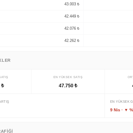
43.003 ₺
42.449 ₺
42.076 ₺
42.262 ₺
IKLER
SATIŞ
EN YÜKSEK SATIŞ
OR
 ₺
47.750 ₺
ARTIŞ
EN YÜKSEK 
9 Nis · ▼ %
AFIĞI