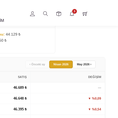
3
ŞİM
nu:
44.129 ₺
50 ₺
‹ Önceki ay
Nisan 2026
May 2026 ›
SATIŞ
DEĞIŞIM
46.689 ₺
—
46.648 ₺
▼ %0,09
46.395 ₺
▼ %0,54