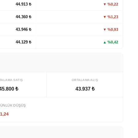
44.913 ₺
▼ %0,22
44.360 ₺
▼ %1,23
43.946 ₺
▼ %0,93
44.129 ₺
▲ %0,42
TALAMA SATIŞ
ORTALAMA ALIŞ
45.800 ₺
43.937 ₺
GÜNLÜK DÜŞÜŞ
1,24