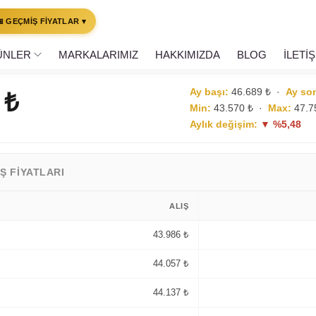
📅 GEÇMİŞ FİYATLAR ▾
san 2026 Özeti
ÜNLER
MARKALARIMIZ
HAKKIMIZDA
BLOG
İLETİ
s – 30 Nis · Uygun Kuyumculuk
Ay başı:
46.689 ₺ ·
Ay so
 ₺
Min:
43.570 ₺ ·
Max:
47.7
Aylık değişim:
▼ %5,48
Ş FIYATLARI
ALIŞ
43.986 ₺
44.057 ₺
44.137 ₺