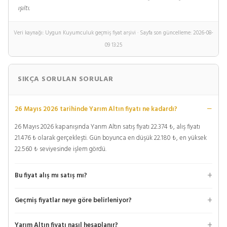
ışıltı.
Veri kaynağı: Uygun Kuyumculuk geçmiş fiyat arşivi · Sayfa son güncelleme: 2026-08-
09 13:25
SIKÇA SORULAN SORULAR
26 Mayıs 2026 tarihinde Yarım Altın fiyatı ne kadardı?
26 Mayıs 2026 kapanışında Yarım Altın satış fiyatı 22.374 ₺, alış fiyatı
21.476 ₺ olarak gerçekleşti. Gün boyunca en düşük 22.180 ₺, en yüksek
22.560 ₺ seviyesinde işlem gördü.
Bu fiyat alış mı satış mı?
Geçmiş fiyatlar neye göre belirleniyor?
Yarım Altın fiyatı nasıl hesaplanır?