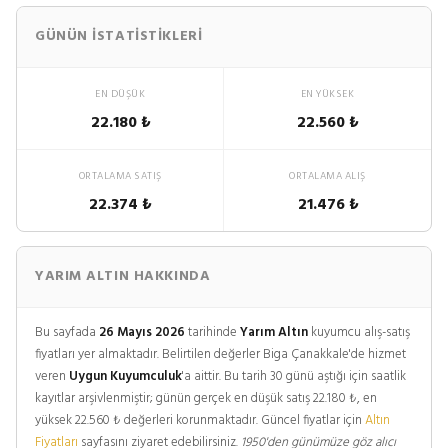
GÜNÜN İSTATISTIKLERI
EN DÜŞÜK
EN YÜKSEK
22.180 ₺
22.560 ₺
ORTALAMA SATIŞ
ORTALAMA ALIŞ
22.374 ₺
21.476 ₺
YARIM ALTIN HAKKINDA
Bu sayfada
26 Mayıs 2026
tarihinde
Yarım Altın
kuyumcu alış-satış
fiyatları yer almaktadır. Belirtilen değerler Biga Çanakkale'de hizmet
veren
Uygun Kuyumculuk
'a aittir. Bu tarih 30 günü aştığı için saatlik
kayıtlar arşivlenmiştir; günün gerçek en düşük satış 22.180 ₺, en
yüksek 22.560 ₺ değerleri korunmaktadır. Güncel fiyatlar için
Altın
Fiyatları
sayfasını ziyaret edebilirsiniz.
1950'den günümüze göz alıcı