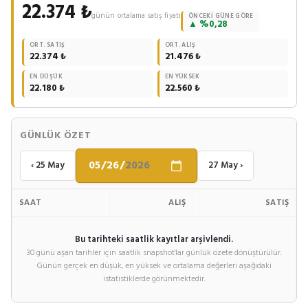
22.374 ₺
günün ortalama satış fiyatı
ÖNCEKI GÜNE GÖRE
▲ %0,28
ORT. SATIŞ
ORT. ALIŞ
22.374 ₺
21.476 ₺
EN DÜŞÜK
EN YÜKSEK
22.180 ₺
22.560 ₺
GÜNLÜK ÖZET
‹ 25 May
27 May ›
SAAT
ALIŞ
SATIŞ
Bu tarihteki saatlik kayıtlar arşivlendi.
30 günü aşan tarihler için saatlik snapshot'lar günlük özete dönüştürülür.
Günün gerçek en düşük, en yüksek ve ortalama değerleri aşağıdaki
istatistiklerde görünmektedir.