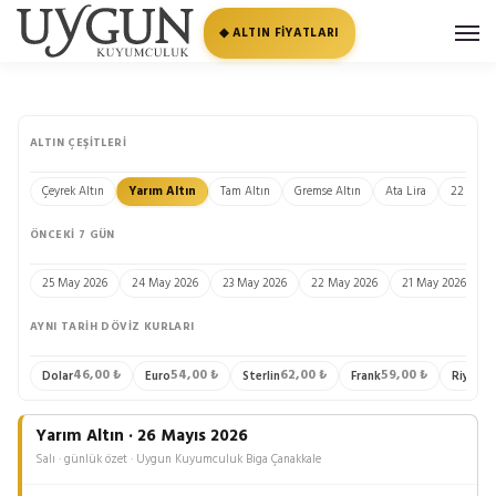
◆ ALTIN FİYATLARI
ALTIN ÇEŞITLERI
Çeyrek Altın
Yarım Altın
Tam Altın
Gremse Altın
Ata Lira
22 Ayar 
ÖNCEKI 7 GÜN
25 May 2026
24 May 2026
23 May 2026
22 May 2026
21 May 2026
AYNI TARIH DÖVIZ KURLARI
46,00 ₺
54,00 ₺
62,00 ₺
59,00 ₺
13
Dolar
Euro
Sterlin
Frank
Riyal
Yarım Altın · 26 Mayıs 2026
Salı · günlük özet · Uygun Kuyumculuk Biga Çanakkale