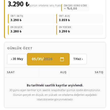
3.290 ₺
günün ortalama satış fiyatı
ÖNCEKI GÜNE GÖRE
~ %0,00
ORT. SATIŞ
ORT. ALIŞ
3.290 ₺
3.059 ₺
EN DÜŞÜK
EN YÜKSEK
3.280 ₺
3.290 ₺
GÜNLÜK ÖZET
‹ 30 May
1 Haz ›
SAAT
ALIŞ
SATIŞ
Bu tarihteki saatlik kayıtlar arşivlendi.
30 günü aşan tarihler için saatlik snapshot'lar günlük özete dönüştürülür.
Günün gerçek en düşük, en yüksek ve ortalama değerleri aşağıdaki
istatistiklerde görünmektedir.