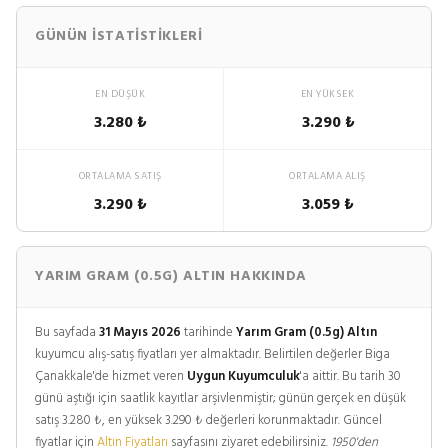
GÜNÜN İSTATISTIKLERI
EN DÜŞÜK
EN YÜKSEK
3.280 ₺
3.290 ₺
ORTALAMA SATIŞ
ORTALAMA ALIŞ
3.290 ₺
3.059 ₺
YARIM GRAM (0.5G) ALTIN HAKKINDA
Bu sayfada
31 Mayıs 2026
tarihinde
Yarım Gram (0.5g) Altın
kuyumcu alış-satış fiyatları yer almaktadır. Belirtilen değerler Biga
Çanakkale'de hizmet veren
Uygun Kuyumculuk
'a aittir. Bu tarih 30
günü aştığı için saatlik kayıtlar arşivlenmiştir; günün gerçek en düşük
satış 3.280 ₺, en yüksek 3.290 ₺ değerleri korunmaktadır. Güncel
fiyatlar için
Altın Fiyatları
sayfasını ziyaret edebilirsiniz.
1950'den