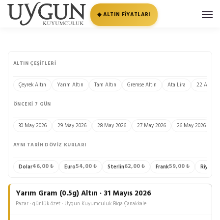
◆ ALTIN FİYATLARI
ALTIN ÇEŞITLERI
Çeyrek Altın
Yarım Altın
Tam Altın
Gremse Altın
Ata Lira
22 Ayar Bi
ÖNCEKI 7 GÜN
30 May 2026
29 May 2026
28 May 2026
27 May 2026
26 May 2026
2
AYNI TARIH DÖVIZ KURLARI
46,00 ₺
54,00 ₺
62,00 ₺
59,00 ₺
13
Dolar
Euro
Sterlin
Frank
Riyal
Yarım Gram (0.5g) Altın · 31 Mayıs 2026
Pazar · günlük özet · Uygun Kuyumculuk Biga Çanakkale