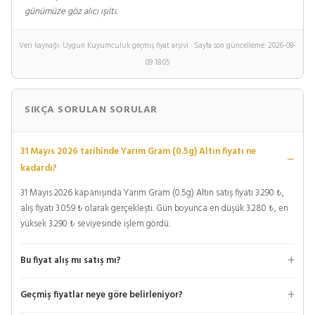
günümüze göz alıcı ışıltı.
Veri kaynağı: Uygun Kuyumculuk geçmiş fiyat arşivi · Sayfa son güncelleme: 2026-08-
09 18:05
SIKÇA SORULAN SORULAR
31 Mayıs 2026 tarihinde Yarım Gram (0.5g) Altın fiyatı ne
kadardı?
31 Mayıs 2026 kapanışında Yarım Gram (0.5g) Altın satış fiyatı 3.290 ₺,
alış fiyatı 3.059 ₺ olarak gerçekleşti. Gün boyunca en düşük 3.280 ₺, en
yüksek 3.290 ₺ seviyesinde işlem gördü.
Bu fiyat alış mı satış mı?
Geçmiş fiyatlar neye göre belirleniyor?