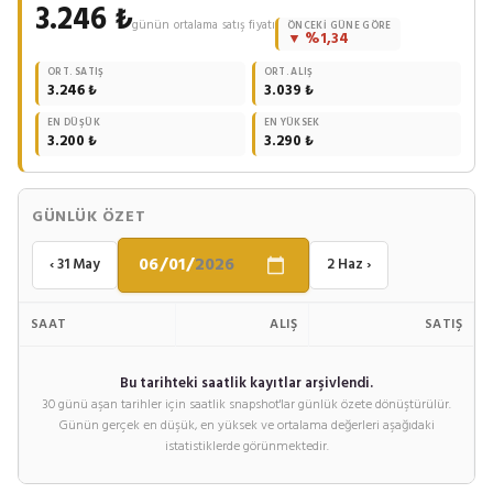
3.246 ₺
günün ortalama satış fiyatı
ÖNCEKI GÜNE GÖRE
▼ %1,34
ORT. SATIŞ
ORT. ALIŞ
3.246 ₺
3.039 ₺
EN DÜŞÜK
EN YÜKSEK
3.200 ₺
3.290 ₺
GÜNLÜK ÖZET
‹ 31 May
2 Haz ›
SAAT
ALIŞ
SATIŞ
Bu tarihteki saatlik kayıtlar arşivlendi.
30 günü aşan tarihler için saatlik snapshot'lar günlük özete dönüştürülür.
Günün gerçek en düşük, en yüksek ve ortalama değerleri aşağıdaki
istatistiklerde görünmektedir.