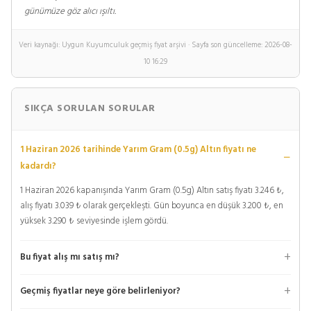
günümüze göz alıcı ışıltı.
Veri kaynağı: Uygun Kuyumculuk geçmiş fiyat arşivi · Sayfa son güncelleme: 2026-08-
10 16:29
SIKÇA SORULAN SORULAR
1 Haziran 2026 tarihinde Yarım Gram (0.5g) Altın fiyatı ne
kadardı?
1 Haziran 2026 kapanışında Yarım Gram (0.5g) Altın satış fiyatı 3.246 ₺,
alış fiyatı 3.039 ₺ olarak gerçekleşti. Gün boyunca en düşük 3.200 ₺, en
yüksek 3.290 ₺ seviyesinde işlem gördü.
Bu fiyat alış mı satış mı?
Geçmiş fiyatlar neye göre belirleniyor?