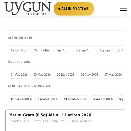
◆ ALTIN FİYATLARI
ALTIN ÇEŞITLERI
Çeyrek Altın
Yarım Altın
Tam Altın
Gremse Altın
Ata Lira
22 Ayar Bi
ÖNCEKI 7 GÜN
31 May 2026
30 May 2026
29 May 2026
28 May 2026
27 May 2026
2
AYNI TARIH DÖVIZ KURLARI
46,00 ₺
54,00 ₺
62,00 ₺
59,00 ₺
13
Dolar
Euro
Sterlin
Frank
Riyal
Yarım Gram (0.5g) Altın · 1 Haziran 2026
Pazartesi · günlük özet · Uygun Kuyumculuk Biga Çanakkale