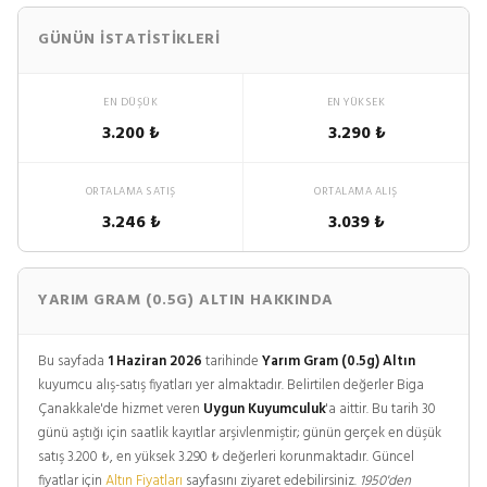
GÜNÜN İSTATISTIKLERI
EN DÜŞÜK
EN YÜKSEK
3.200 ₺
3.290 ₺
ORTALAMA SATIŞ
ORTALAMA ALIŞ
3.246 ₺
3.039 ₺
YARIM GRAM (0.5G) ALTIN HAKKINDA
Bu sayfada
1 Haziran 2026
tarihinde
Yarım Gram (0.5g) Altın
kuyumcu alış-satış fiyatları yer almaktadır. Belirtilen değerler Biga
Çanakkale'de hizmet veren
Uygun Kuyumculuk
'a aittir. Bu tarih 30
günü aştığı için saatlik kayıtlar arşivlenmiştir; günün gerçek en düşük
satış 3.200 ₺, en yüksek 3.290 ₺ değerleri korunmaktadır. Güncel
fiyatlar için
Altın Fiyatları
sayfasını ziyaret edebilirsiniz.
1950'den